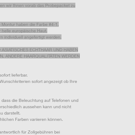
Bitte beachten Sie, das
len wir Ihnen vorab das Probepacket zu
Perücken minimale Fa
sie per Hand gefärbt 
Sollten die gewünscht
p Montur haben die Farbe #4-1.
Angaben der Kundin a
r helle europäische Haut.
die Kosten dafür nich
 individuell angefertigt werden.
Falls es Mängel oder 
Kundenangaben entspr
Absprache die Kosten 
 ASIATISCHES ECHTHAAR UND HABEN
Wir bieten ebenfalls P
EN. ANDERE HAARQUALITÄTEN WERDEN
dass Kunden genau wi
Alternativ können sie s
ofort lieferbar.
unserem Shop entsche
Wunschkriterien sofort angezeigt ob Ihre
zurück-Garantie beinha
Unsere Kundenzufriedenh
Bitte nehmen Sie bzgl 
 dass die Beleuchtung auf Telefonen und
erschiedlich aussehen kann und nicht
u darstellt.
chlichen Farben variieren können.
twortlich für Zollgebühren bei