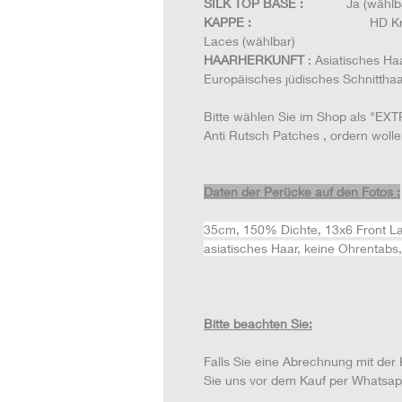
SILK TOP BASE :
Ja (wählb
KAPPE :
HD Kristall Spitze,
Laces (wählbar)
HAARHERKUNFT
: Asiatisches Ha
Europäisches jüdisches Schnitthaa
Bitte wählen Sie im Shop als "EXT
Anti Rutsch Patches , ordern wolle
Daten der Perücke auf den Fotos :
35cm, 150% Dichte, 13x6 Front Lace
asiatisches Haar, keine Ohrentabs,
Bitte beachten Sie:
Falls Sie eine Abrechnung mit der 
Sie uns vor dem Kauf per Whatsapp