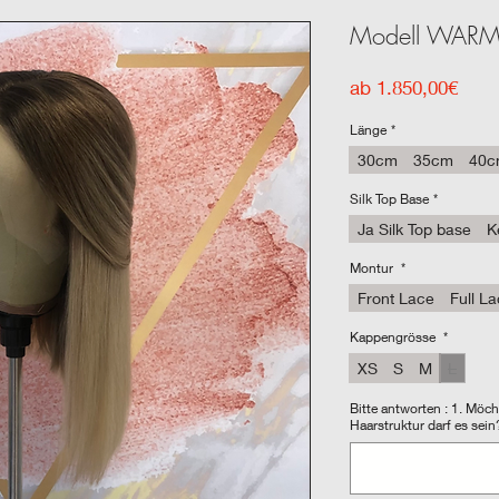
Modell WARM
Sale
ab
1.850,00€
Prei
Länge
*
30cm
35cm
40c
Silk Top Base
*
Ja Silk Top base
K
Montur
*
Front Lace
Full L
Kappengrösse
*
XS
S
M
L
Bitte antworten : 1. Möc
Haarstruktur darf es sein