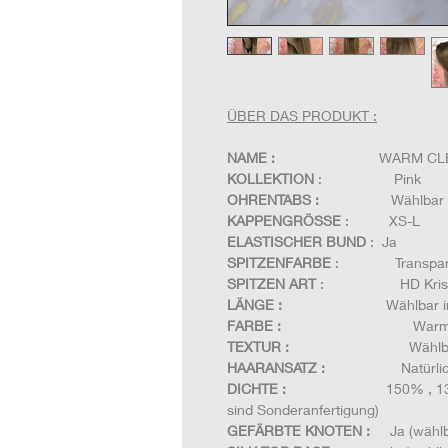
ÜBER DAS PRODUKT :
NAME :
WARM CL
KOLLEKTION
: Pink
OHRENTABS :
Wählbar
KAPPENGRÖSSE
: XS-L
ELASTISCHER BUND
: Ja
SPITZENFARBE
: Transpar
SPITZEN ART
: HD Kristall
LÄNGE :
Wählbar 
FARBE :
Warmes Mittelblo
TEXTUR :
Wählbar in wavy, c
HAARANSATZ :
Natürlich gek
DICHTE :
150% , 
sind Sonderanfertigung)
GEFÄRBTE KNOTEN :
Ja (wählba