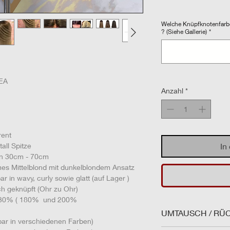
Welche Knüpfknotenfarbe
? (Siehe Gallerie)
*
EA
Anzahl
*
ent
 Spitze
In
in 30cm - 70cm
nd mit dunkelblondem Ansatz
urly sowie glatt (auf Lager )
nüpft (Ohr zu Ohr)
130% ( 180% und 200%
UMTAUSCH / RÜ
r in verschiedenen Farben)