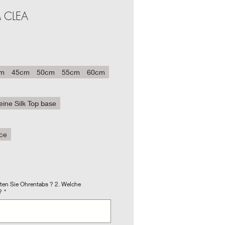
 CLEA
-
s
m
45cm
50cm
55cm
60cm
eine Silk Top base
ace
hten Sie Ohrentabs ? 2. Welche
?
*