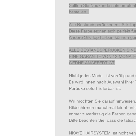
Sollten Sie Neukunde sein empfeh
bestellen.
Alle Bestandsperücken mit Silk To
Diese Farbe eignen sich perfekt fü
Andere Silk Top Farben können gern
ALLE BESTANDSPERÜCKEN SIND
EINE GARANTIE VON 12 MONAT
GERNE ANGEFERTIGT.
Nicht jedes Modell ist vorrätig und s
Es wird Ihnen nach Auswahl Ihrer 
Perücke sofort lieferbar ist.
Wir möchten Sie darauf hinweisen,
Bildschirmen manchmal leicht unt
immer zuverlässig die Farben gena
Bitte beachten Sie, dass die tatsä
NKAYE HAIRSYSTEM ist nicht veran