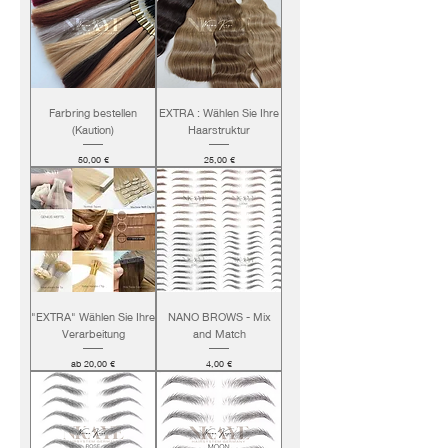
Farbring bestellen
EXTRA : Wählen Sie Ihre
(Kaution)
Haarstruktur
Preis
Preis
50,00 €
25,00 €
"EXTRA" Wählen Sie Ihre
NANO BROWS - Mix
Verarbeitung
and Match
Sale-Preis
Preis
ab
20,00 €
4,00 €