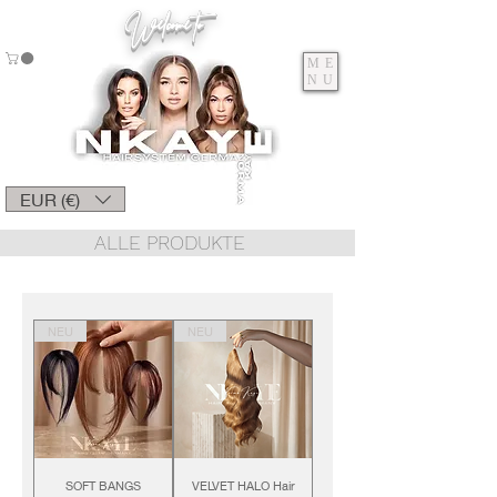
Welcome to
ME
NU
EUR (€)
ALLE PRODUKTE
NEU
NEU
SOFT BANGS
VELVET HALO Hair