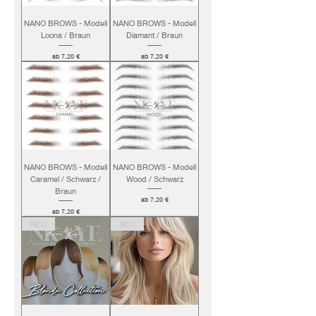
NANO BROWS - Modell
NANO BROWS - Modell
Loona / Braun
Diamant / Braun
Sale-Preis
Sale-Preis
ab
7,20 €
ab
7,20 €
NANO BROWS - Modell
NANO BROWS - Modell
Caramel / Schwarz /
Wood / Schwarz
Braun
Sale-Preis
ab
7,20 €
Sale-Preis
ab
7,20 €
NEU
NEU