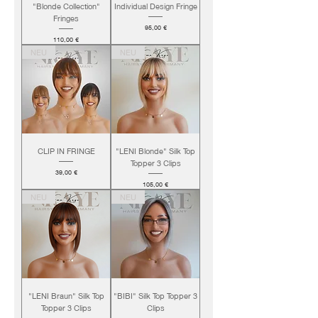
"Blonde Collection"
Individual Design Fringe
Fringes
Preis
95,00 €
Preis
110,00 €
NEU
NEU
CLIP IN FRINGE
"LENI Blonde" Silk Top
Topper 3 Clips
Preis
39,00 €
Preis
105,00 €
NEU
NEU
"LENI Braun" Silk Top
"BIBI" Silk Top Topper 3
Topper 3 Clips
Clips