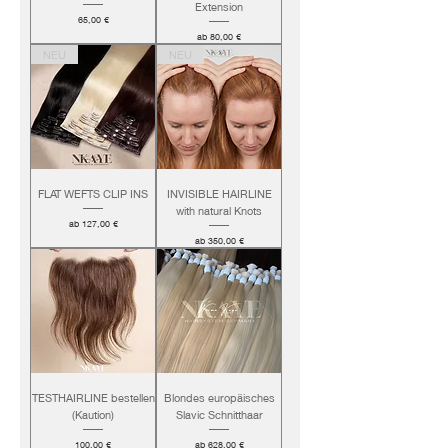
Extension
Preis
65,00 €
Sale-Preis
ab
80,00 €
NEU
NEU
FLAT WEFTS CLIP INS
INVISIBLE HAIRLINE
with natural Knots
Sale-Preis
ab
127,00 €
Sale-Preis
ab
350,00 €
TESTHAIRLINE bestellen
Blondes europäisches
(Kaution)
Slavic Schnitthaar
Preis
Sale-Preis
100,00 €
ab
628,00 €