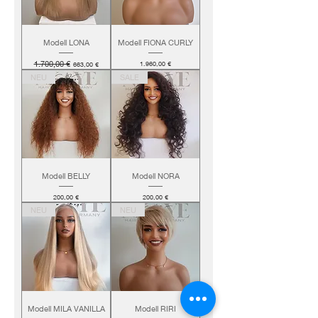
Modell LONA
Modell FIONA CURLY
Standardpreis
1.700,00 €
Sale-Preis
Preis
1.960,00 €
663,00 €
NEU
SALE
Modell BELLY
Modell NORA
Preis
Preis
200,00 €
200,00 €
NEU
NEU
Modell MILA VANILLA
Modell RIRI